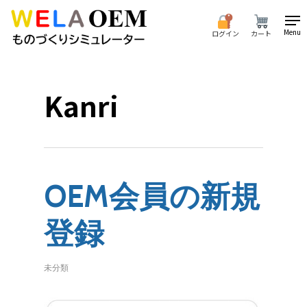
Skip
to
Menu
ログイン
カート
main
content
Kanri
OEM会員の新規
登録
未分類