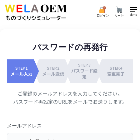
Skip
to
Menu
ログイン
カート
main
content
パスワードの再発行
STEP.3
STEP.1
STEP.2
STEP.4
パスワード設
メール入力
メール送信
変更完了
定
ご登録のメールアドレスを入力してください。
パスワード再設定のURLをメールでお送りします。
メールアドレス