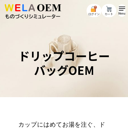
Skip
to
Menu
ログイン
カート
main
content
ドリップコーヒー
バッグOEM
カップにはめてお湯を注ぐ、ド