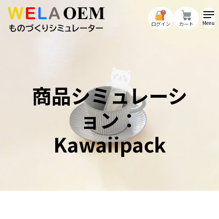
Skip
to
Menu
ログイン
カート
main
content
商品シミュレーシ
ョン：
Kawaiipack