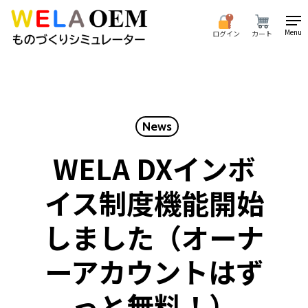
Skip
to
Menu
ログイン
カート
main
content
News
WELA DXインボ
イス制度機能開始
しました（オーナ
ーアカウントはず
っと無料！）